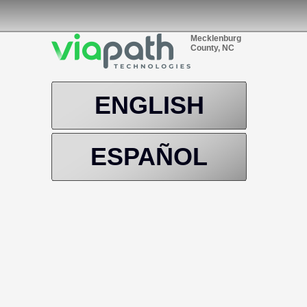
Mecklenburg
County, NC
ENGLISH
ESPAÑOL